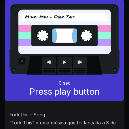
Miuki Miu - Fork This
0
sec
Press play button
Fork this - Song
“Fork This” é uma música que foi lançada a 8 de